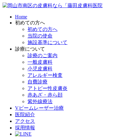
Home
初めての方へ
初めての方へ
当院の使命
施設基準について
診療について
診療のご案内
一般皮膚科
小児皮膚科
アレルギー検査
自費診療
アトピー性皮膚炎
赤あざ・赤ら顔
紫外線療法
Vビームレーザー治療
医院紹介
アクセス
採用情報