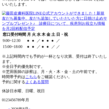
いいたします。
窓口受付時間
月
火
水
木
金
土
日・祝
9:00~12:30
●
●
／
●
●
●
／
15:00~18:00
●
●
／
●
●
／
／
※上記時間内でも予約が一杯となり次第、受付は終了いたし
ます。
※全日予約優先制です。
※芝田医師の診察は、月・火・木・金・土の午前です。
時間帯予約は
こちら
をご確認ください。
予約に関する
よくある質問
休診日
水曜、日曜、祝日
0123456789年月
«
2026年8月
»