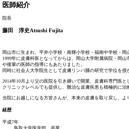
医師紹介
院長
藤田 淳史
Atsushi Fujita
岡山市に生まれ、平井小学校・南輝小学校・福南中学校・岡
1999年に皮膚科医となってからは、岡山大学附属病院・岡
や後輩の医師の指導にもあたりました。
同時に社会人大学院生として皮膚リンパ腫の研究で学位を授
2014年10月より父の医院を引き継いで開業、皮膚科専門
クリニックレベルでも提供し、難治な皮膚疾患も積極的に治
当院にお越しになる方皆さんが、本来の皮膚を取り戻し、よ
経歴
平成7年
鳥取大学医学部 卒業