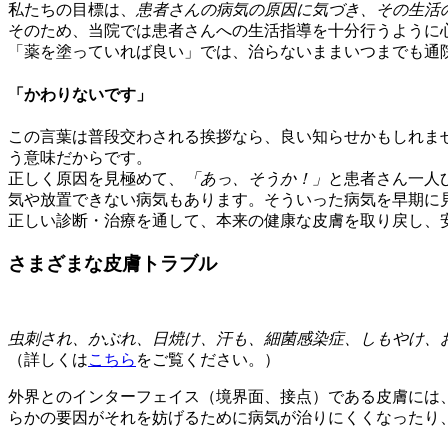
私たちの目標は、
患者さんの病気の原因に気づき、その生活
そのため、当院では患者さんへの生活指導を十分行うように
「薬を塗っていれば良い」では、治らないままいつまでも通
「かわりないです」
この言葉は普段交わされる挨拶なら、良い知らせかもしれま
う意味だからです。
正しく原因を見極めて、
「あっ、そうか！」
と患者さん一人
気や放置できない病気もあります。そういった病気を早期に
正しい診断・治療を通して、本来の健康な皮膚を取り戻し、
さまざまな皮膚トラブル
虫刺され、かぶれ、日焼け、汗も、細菌感染症、しもやけ、
（詳しくは
こちら
をご覧ください。）
外界とのインターフェイス（境界面、接点）である皮膚には
らかの要因がそれを妨げるために病気が治りにくくなったり