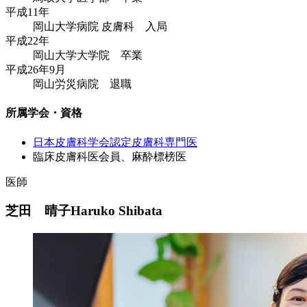
平成11年
岡山大学病院 皮膚科 入局
平成22年
岡山大学大学院 卒業
平成26年9月
岡山労災病院 退職
所属学会・資格
日本皮膚科学会認定皮膚科専門医
臨床皮膚科医会員、麻酔標榜医
医師
芝田 晴子
Haruko Shibata