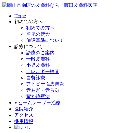
Home
初めての方へ
初めての方へ
当院の使命
施設基準について
診療について
診療のご案内
一般皮膚科
小児皮膚科
アレルギー検査
自費診療
アトピー性皮膚炎
赤あざ・赤ら顔
紫外線療法
Vビームレーザー治療
医院紹介
アクセス
採用情報