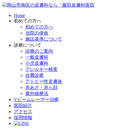
Home
初めての方へ
初めての方へ
当院の使命
施設基準について
診療について
診療のご案内
一般皮膚科
小児皮膚科
アレルギー検査
自費診療
アトピー性皮膚炎
赤あざ・赤ら顔
紫外線療法
Vビームレーザー治療
医院紹介
アクセス
採用情報