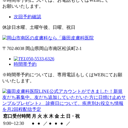
※時間帯予約については、お電話もしくはWEBにて
お願いいたします。
次回予約確認
休診日
水曜、土曜午後、日曜、祝日
〒702-8038 岡山県岡山市南区松浜町2-1
050-5533-6326
時間帯予約
※時間帯予約については、専用電話もしくはWEBにてお願
いいたします。
窓口受付時間
月
火
水
木
金
土
日・祝
9:00~12:30
●
●
／
●
●
●
／