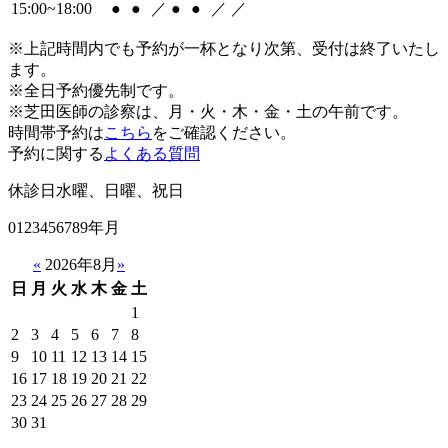
15:00~18:00
●
●
／
●
●
／
／
※上記時間内でも予約が一杯となり次第、受付は終了いたし
ます。
※全日予約優先制です。
※芝田医師の診察は、月・火・木・金・土の午前です。
時間帯予約は
こちら
をご確認ください。
予約に関する
よくある質問
休診日
水曜、日曜、祝日
0123456789年月
«
2026年8月
»
日
月
火
水
木
金
土
1
2
3
4
5
6
7
8
9
10
11
12
13
14
15
16
17
18
19
20
21
22
23
24
25
26
27
28
29
30
31