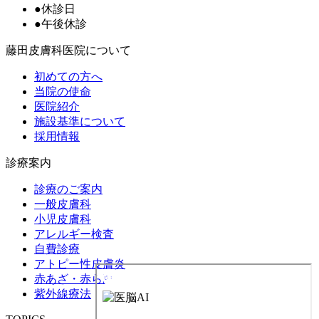
●
休診日
●
午後休診
藤田皮膚科医院について
初めての方へ
当院の使命
医院紹介
施設基準について
採用情報
診療案内
診療のご案内
一般皮膚科
小児皮膚科
アレルギー検査
自費診療
アトピー性皮膚炎
赤あざ・赤ら顔
紫外線療法