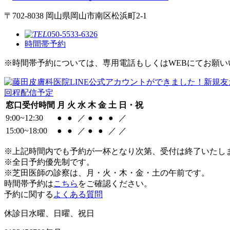
〒702-8038 岡山県岡山市南区松浜町2-1
050-5533-6326
時間帯予約
※時間帯予約については、専用電話もしくはWEBにてお願い
窓口受付時間
月
火
水
木
金
土
日・祝
9:00~12:30
●
●
／
●
●
●
／
15:00~18:00
●
●
／
●
●
／
／
※上記時間内でも予約が一杯となり次第、受付は終了いたし
※全日予約優先制です。
※芝田医師の診察は、月・火・木・金・土の午前です。
時間帯予約は
こちら
をご確認ください。
予約に関する
よくある質問
休診日
水曜、日曜、祝日