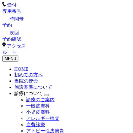
受付
専用番号
時間帯
予約
次回
予約確認
アクセス
ルート
MENU
HOME
初めての方へ
当院の使命
施設基準について
診療について
診療のご案内
一般皮膚科
小児皮膚科
アレルギー検査
自費診療
アトピー性皮膚炎