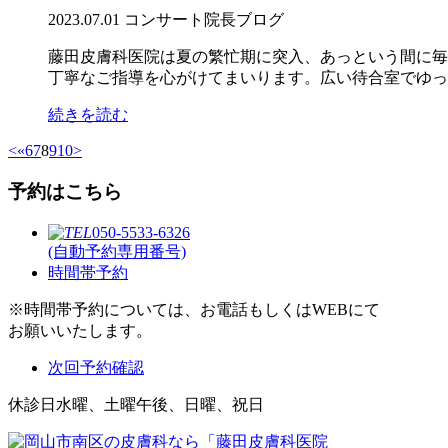
2023.07.01
コンサート
院長ブログ
藤田皮膚科医院は夏の繁忙期に突入、あっという間に毎
丁寧なご指導を心がけてまいります。広い待合室でゆった
続きを読む
<
«
6
7
8
9
10
>
予約はこちら
050-5533-6326
(自動予約専用番号)
時間帯予約
※時間帯予約については、お電話もしくはWEBにて
お願いいたします。
次回予約確認
休診日
水曜、土曜午後、日曜、祝日